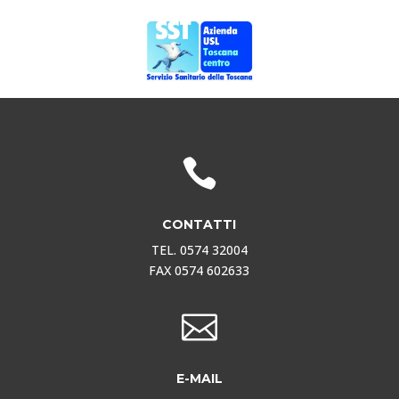

CONTATTI
TEL. 0574 32004
FAX 0574 602633

E-MAIL