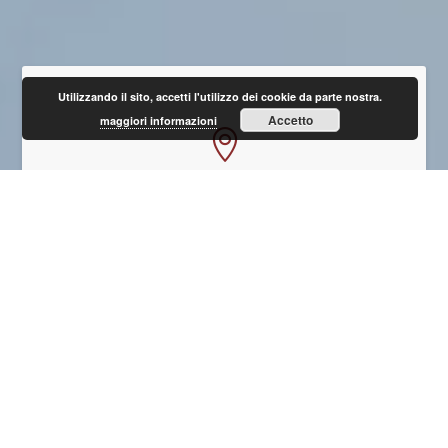
Utilizzando il sito, accetti l'utilizzo dei cookie da parte nostra.
Accetto
maggiori informazioni

DOVE SIAMO
Via Pistoiese, 449/n – Prato

COME RAGGIUNGERCI
Google Map